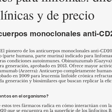
línicas y de precio
ticuerpos monoclonales anti-CD
El pionero de los anticuerpos monoclonales anti-CD20
o (parte humana, parte murina) indicado para linfoma
 otras condiciones autoinmunes. Obinutuzumab (Gazyva
ra generación, aprobado en 2013. Ofrece mayor activid
umumab (Arzerra): Anticuerpo completamente humano
obado en 2009 para leucemia linfoide crónica refracta
da generación y biosimilares que buscan replicar la efi
ntos en el organismo?
estos tres fármacos radica en cómo interactúan con las
0 que se encuentra en la superficie de los linfocitos 