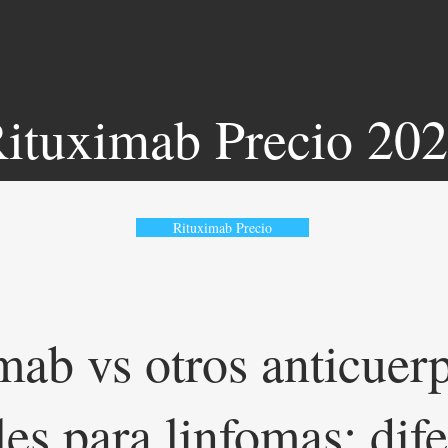
ituximab Precio 20
Rituximab Precio
mab vs otros anticuer
s para linfomas: dife