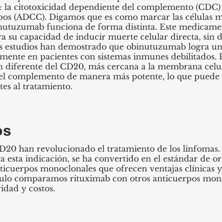
la citotoxicidad dependiente del complemento (CDC) y
pos (ADCC). Digamos que es como marcar las células m
inutuzumab funciona de forma distinta. Este medicame
a su capacidad de inducir muerte celular directa, sin 
os estudios han demostrado que obinutuzumab logra u
almente en pacientes con sistemas inmunes debilitados. 
 diferente del CD20, más cercana a la membrana celul
ar el complemento de manera más potente, lo que puede 
tes al tratamiento.
os
D20 han revolucionado el tratamiento de los linfomas.
esta indicación, se ha convertido en el estándar de o
ticuerpos monoclonales que ofrecen ventajas clínicas 
tículo comparamos rituximab con otros anticuerpos mon
ridad y costos.