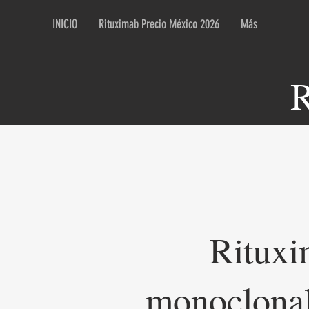
INICIO
Rituximab Precio México 2026
Más
R
Rituxi
monoclonale